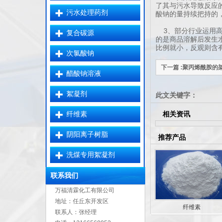
了其与污水导致反应
污水处理药剂
酸钠的量持续把持的，
3、部分行业运用高水
复合碳源
的是商品溶解后发生
比例就小，反观则含
次氯酸钠
下一篇 :聚丙烯酰胺
醋酸钠溶液
絮凝剂
此文关键字：
纤维素
相关资讯
阴阳离子树脂
推荐产品
洗煤专用絮凝剂
联系我们
万福清霖化工有限公司
地址：任丘东开发区
纤维素
联系人：张经理