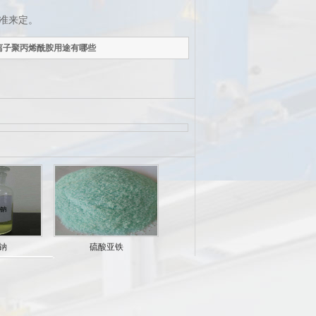
准来定。
阴离子聚丙烯酰胺用途有哪些
钠
硫酸亚铁