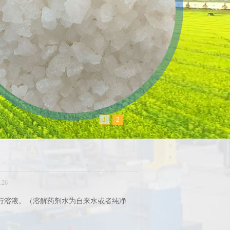
1
2
:26
行溶液。（溶解药剂水为自来水或者纯净