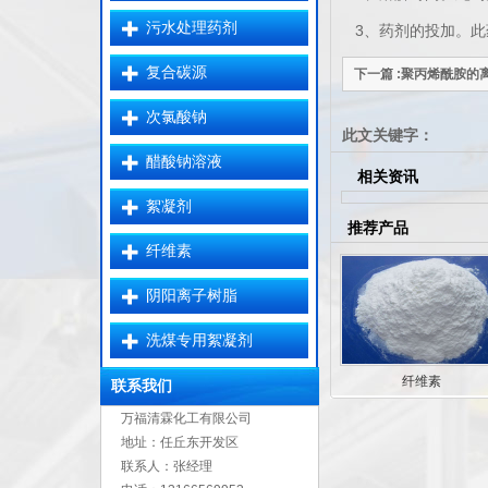
污水处理药剂
3、药剂的投加。此
复合碳源
下一篇 :聚丙烯酰胺的
次氯酸钠
此文关键字：
醋酸钠溶液
相关资讯
絮凝剂
推荐产品
纤维素
阴阳离子树脂
洗煤专用絮凝剂
纤维素
联系我们
万福清霖化工有限公司
地址：任丘东开发区
联系人：张经理