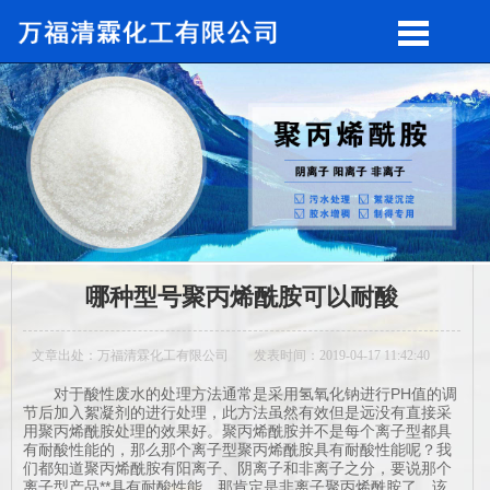
哪种型号聚丙烯酰胺可以耐酸
文章出处：万福清霖化工有限公司
发表时间：2019-04-17 11:42:40
对于酸性废水的处理方法通常是采用氢氧化钠进行PH值的调
节后加入絮凝剂的进行处理，此方法虽然有效但是远没有直接采
用聚丙烯酰胺处理的效果好。聚丙烯酰胺并不是每个离子型都具
有耐酸性能的，那么那个离子型聚丙烯酰胺具有耐酸性能呢？我
们都知道聚丙烯酰胺有阳离子、阴离子和非离子之分，要说那个
离子型产品**具有耐酸性能，那肯定是非离子聚丙烯酰胺了，该